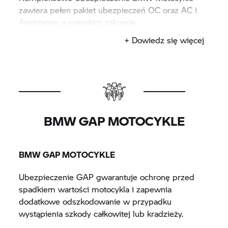
zawiera pełen pakiet ubezpieczeń OC oraz AC i
Assistance o szerokim zakresie.
+ Dowiedz się więcej
Ubezpieczenie BMW Motocykle obejmuje:
Obowiązkowe ubezpieczenie
odpowiedzialności cywilnej (OC).
Assistance do ubezpieczenia OC.
BMW GAP MOTOCYKLE
Ubezpieczenie autocasco - od uszkodzeń i
zniszczeń motocykla z powodu wypadku,
kradzieży lub czynników losowych.
BMW GAP MOTOCYKLE
Ubezpieczenie od następstw nieszczęśliwych
wypadków (NNW).
Ubezpieczenie GAP gwarantuje ochronę przed
Ubezpieczenie Zielona Karta.
spadkiem wartości motocykla i zapewnia
Car Assistance.
dodatkowe odszkodowanie w przypadku
Ubezpieczenie Ochrona Prawna.
wystąpienia szkody całkowitej lub kradzieży.