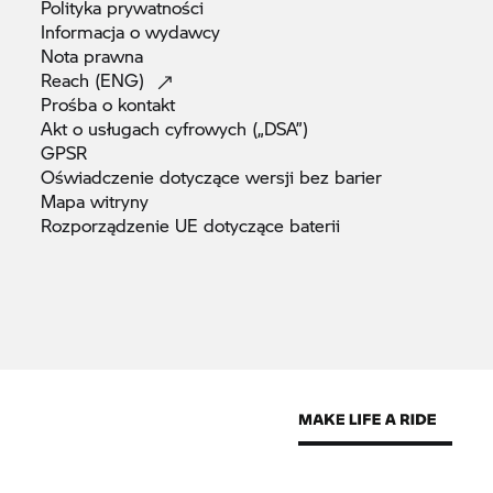
Polityka
prywatności
wynikającym z powstania szkody całkowitej,
Informacja o
wydawcy
Działa również w przypadku likwidowania
Nota
prawna
szkody z ubezpieczenia OC sprawcy.
Reach
(ENG)
Szybka i profesjonalna likwidacja szkód.
Prośba o
kontakt
Ubezpieczenie GAP obowiązuje na terytorium
Akt o usługach cyfrowych
(„DSA”)
geograficznym Europy.
GPSR
Oświadczenie dotyczące wersji bez
barier
Mapa
witryny
Rozporządzenie UE dotyczące
baterii