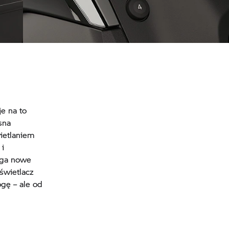
cz
Zaprogramowane przyciski ulubionych funkcji
a
e na to
sna
wietlaniem
 i
ąga nowe
świetlacz
ogę – ale od