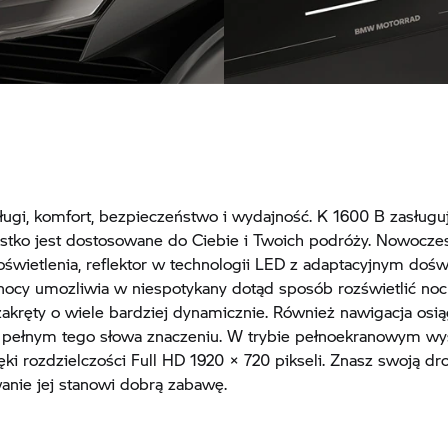
Jasny, kolorowy wyświetla
ednie
TFT o przekątnej 10,25 cal
ługi, komfort, bezpieczeństwo i wydajność.
K 1600 B
zasługuj
stko jest dostosowane do Ciebie i Twoich podróży. Nowocze
oświetlenia, reflektor w technologii LED z adaptacyjnym doś
nocy umozliwia w niespotykany dotąd sposób rozświetlić noc
akręty o wiele bardziej dynamicznie. Również nawigacja osi
 pełnym tego słowa znaczeniu. W trybie pełnoekranowym wy
ęki rozdzielczości Full HD 1920 × 720 pikseli. Znasz swoją dr
anie jej stanowi dobrą zabawę.