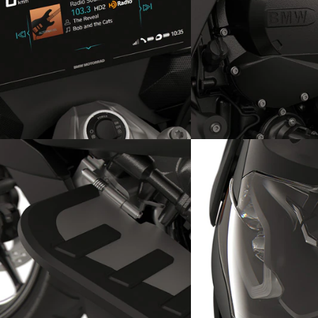
Znakomity system audio 2.0
Niezależna maszyna
sześciocylindrowa