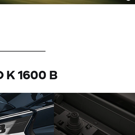
O
K 1600 B