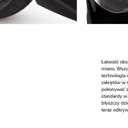
Wygodne podnóżki
Jasne reflektory prz
Łatwość obs
miano. Wszy
technologia 
zakrętów w 
pokonywać z
standardy w
błyszczy dzi
teraz odkryw