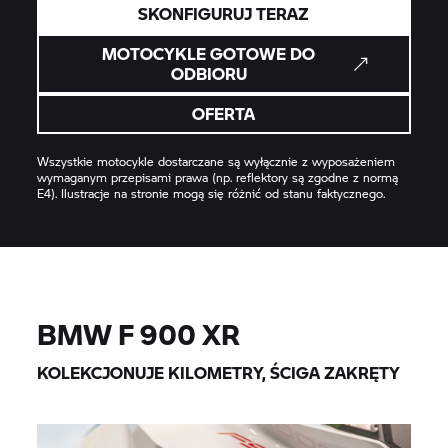
SKONFIGURUJ TERAZ
MOTOCYKLE GOTOWE DO
ODBIORU
OFERTA
Wszystkie motocykle dostarczane są wyłącznie z wyposażeniem
wymaganym przepisami prawa (np. reflektory są zgodne z normą
E4). Ilustracje na stronie mogą się różnić od stanu faktycznego.
BMW
F 900 XR
KOLEKCJONUJE KILOMETRY, ŚCIGA ZAKRĘTY