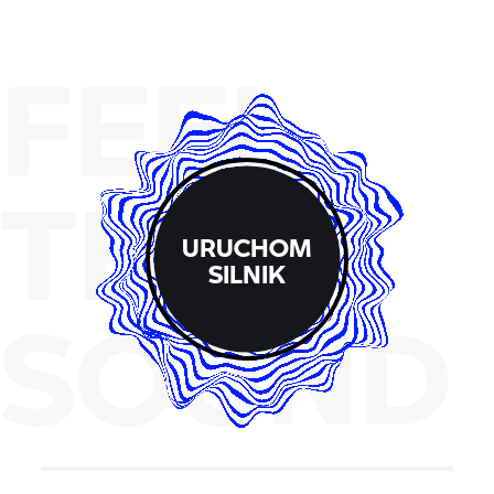
FEEL
THE
URUCHOM
SILNIK
SOUND