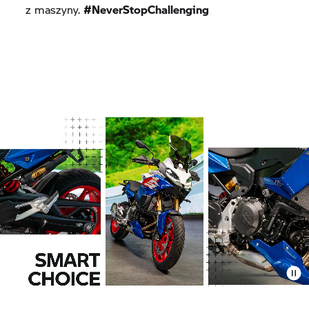
z maszyny.
#NeverStopChallenging