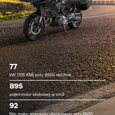
77
kW (105 KM) przy 8500 obr./min
895
pojemności skokowej w cm3
92
Nm maks. momentu obrotowego przy 6500