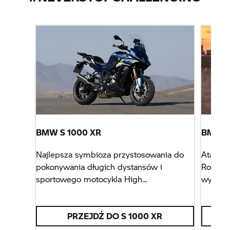
BMW
S 1000 XR
BMW
F
Najlepsza symbioza przystosowania do
Atakuj,
pokonywania długich dystansów i
Roadste
sportowego motocykla High
wyzwan
Performance.
PRZEJDŹ DO
S 1000 XR