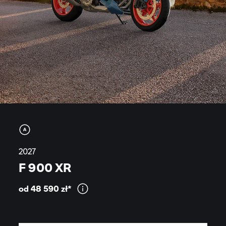
2027
F 900 XR
od 48 590
zł*