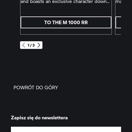
and boasts an exclusive character down
maksyma
to the most minute detail.
TO THE M 1000 RR
1 / 3
POWRÓT DO GÓRY
Zapisz się do newslettera