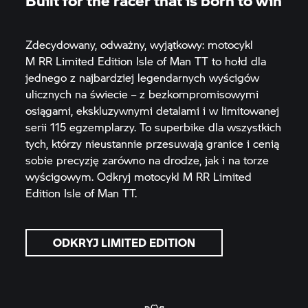
Built for the racer that is born to win
Zdecydowany, odważny, wyjątkowy: motocykl
M RR
Limited Edition Isle of Man TT to hołd dla
jednego z najbardziej legendarnych wyścigów
ulicznych na świecie – z bezkompromisowymi
osiągami, ekskluzywnymi detalami i w limitowanej
serii 115 egzemplarzy. To superbike dla wszystkich
tych, którzy nieustannie przesuwają granice i cenią
sobie precyzję zarówno na drodze, jak i na torze
wyścigowym. Odkryj motocykl
M RR
Limited
Edition Isle of Man TT.
ODKRYJ LIMITED EDITION