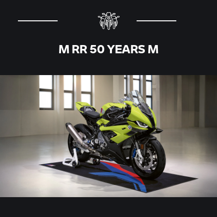
M RR
50 YEARS M