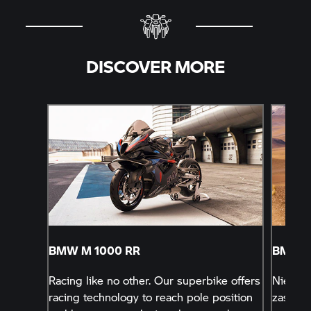
DISCOVER MORE
BMW M
1000 RR
BMW R
Racing like no other. Our superbike offers
Niezró
racing technology to reach pole position
zaskaku