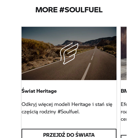
MORE #SOULFUEL
Świat Heritage
BMW R 
Odkryj więcej modeli Heritage i stań się
Efekt R
częścią rodziny #Soulfuel.
roadste
centru
PRZEJDŹ DO ŚWIATA