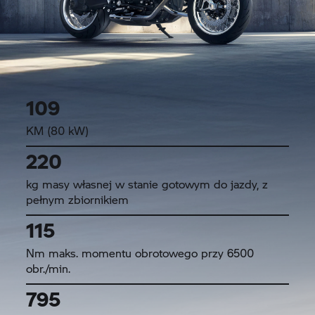
109
KM (80 kW)
220
kg masy własnej w stanie gotowym do jazdy, z
pełnym zbiornikiem
115
Nm maks. momentu obrotowego przy 6500
obr./min.
795