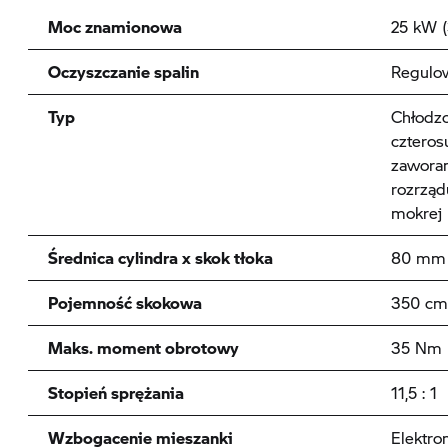
Moc znamionowa
25 kW (
Oczyszczanie spalin
Regulow
Typ
Chłodzo
czteros
zaworam
rozrzą
mokrej 
Średnica cylindra x skok tłoka
80 mm 
Pojemność skokowa
350 c
Maks. moment obrotowy
35 Nm p
Stopień sprężania
11,5 : 1
Wzbogacenie mieszanki
Elektro