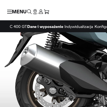
MENU
C 400 GT
Dane i wyposażenie
Indywidualizacja
Konfig