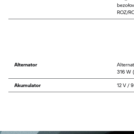
bezołow
ROZ/RO
Alternator
Alterna
316 W 
Akumulator
12 V / 