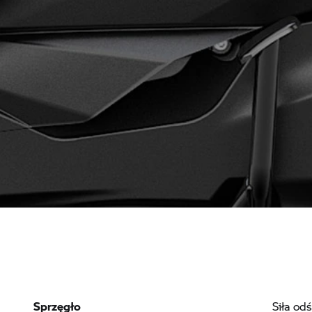
Sprzęgło
Siła od