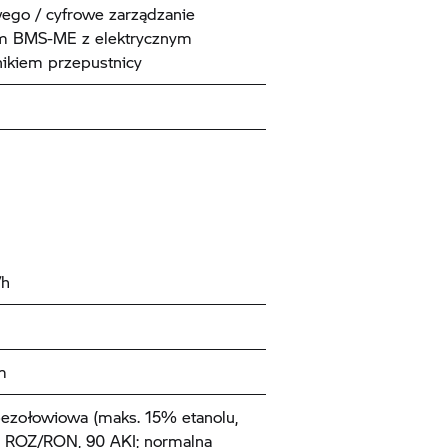
ego / cyfrowe zarządzanie
em BMS-ME z elektrycznym
ikiem przepustnicy
/h
m
ezołowiowa (maks. 15% etanolu,
5 ROZ/RON, 90 AKI; normalna