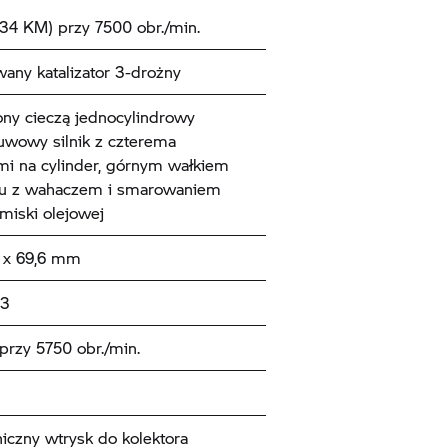
34 KM) przy 7500 obr./min.
any katalizator 3-drożny
ny cieczą jednocylindrowy
uwowy silnik z czterema
i na cylinder, górnym wałkiem
du z wahaczem i smarowaniem
miski olejowej
x 69,6 mm
m3
rzy 5750 obr./min.
niczny wtrysk do kolektora