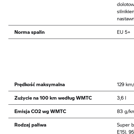
dolotow
silniki
nastawn
Norma spalin
EU 5+
Prędkość maksymalna
129 km
Zużycie na 100 km według WMTC
3,6 l
Emisja CO2 wg WMTC
83 g/k
Rodzaj paliwa
Super b
E15), 9