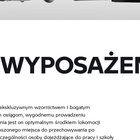
I WYPOSAŻE
je ekskluzywnym wzornictwem i bogatym
ym osiągom, wygodnemu prowadzeniu
ania jest on optymalnym środkiem lokomocji
ększonego miejsca do przechowywania po
zczególności osoby dojeżdżające do pracy i szkoły