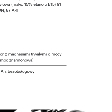
iowa (maks. 15% etanolu E15) 91
N, 87 AKI
tor z magnesami trwałymi o mocy
(moc znamionowa)
9 Ah, bezobsługowy