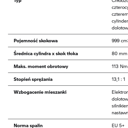
Typ
Chłodz
czteroc
cztere
cylinde
doloto
Pojemność skokowa
999 cm
Średnica cylindra x skok tłoka
80 mm 
Maks. moment obrotowy
113 Nm 
Stopień sprężania
13,1 : 1
Wzbogacenie mieszanki
Elektro
dolotow
silniki
nastawn
Norma spalin
EU 5+