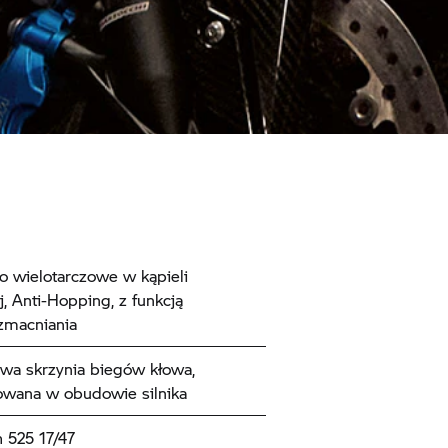
o wielotarczowe w kąpieli
j, Anti-Hopping, z funkcją
macniania
wa skrzynia biegów kłowa,
owana w obudowie silnika
 525 17/47