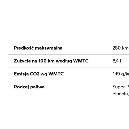
Prędkość maksymalna
280 km
Zużycie na 100 km według WMTC
6,4 l
Emisja CO2 wg WMTC
149 g/
Rodzaj paliwa
Super P
etanolu