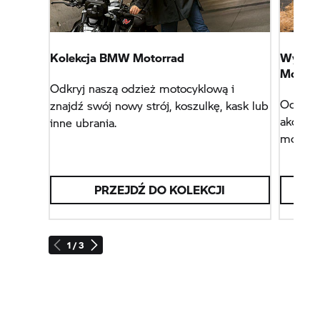
Kolekcja BMW Motorrad
Wypos
Motorr
Odkryj naszą odzież motocyklową i
Odkryj 
znajdź swój nowy strój, koszulkę, kask lub
akceso
inne ubrania.
motocyk
PRZEJDŹ DO KOLEKCJI
1 / 3