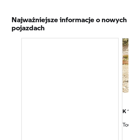
Najważniejsze informacje o nowych
pojazdach
K 1600
Tour