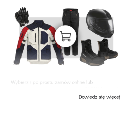
Wybierz i po prostu zamów online lub
bezpośrednio u swojego partnera BMW Motorrad.
Dowiedz się więcej