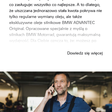
co zasługuje: wszystko co najlepsze. A to dlatego,
że uiszczana jednorazowo stała kwota pokrywa nie
tylko regularne wymiany oleju, ale także
ekskluzywne oleje silnikowe BMW ADVANTEC
Original. Opracowane specjalnie z myślą o
silnikach BMW Motorrad, gwarantują maksymalną
wydajność. Dla Ciebie ozncza to, że: możesz po
prostu wrzucić bieg i ruszać w drogę.
Dowiedz się więcej