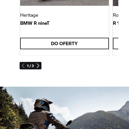
Heritage
Roadst
BMW R nineT
R 1200
DO OFERTY
1 / 3