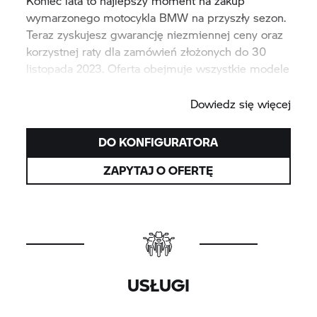
Koniec lata to najlepszy moment na zakup
wymarzonego motocykla BMW na przyszły sezon.
Teraz zyskujesz gwarancję niezmiennej ceny oraz
korzystnej raty dla zamówień złożonych do 30
listopada 2023. Oferta obejmuje wszystkie modele
motocykli BMW.
Dowiedz się więcej
DO KONFIGURATORA
ZAPYTAJ O OFERTĘ
USŁUGI