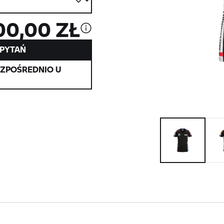
00,00 ZŁ
APYTAŃ
EZPOŚREDNIO U