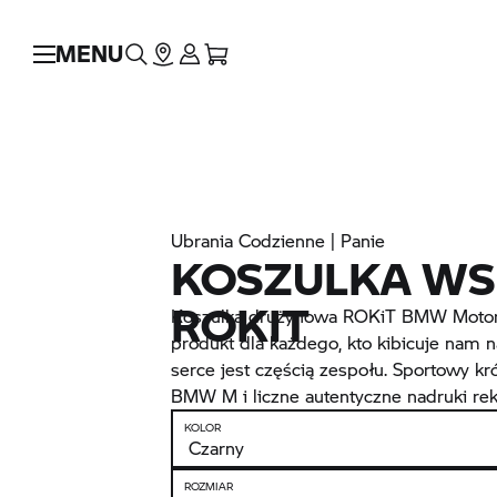
MENU
Ubrania Codzienne | Panie
KOSZULKA WS
ROKIT
Koszulka drużynowa ROKiT BMW Motor
produkt dla każdego, kto kibicuje nam n
serce jest częścią zespołu. Sportowy kró
BMW M
i liczne autentyczne nadruki r
KOLOR
ROZMIAR