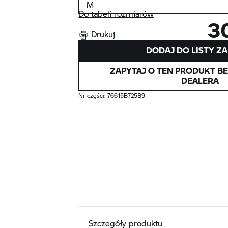
Do tabeli rozmiarów
3
Drukuj
DODAJ DO LISTY Z
ZAPYTAJ O TEN PRODUKT B
DEALERA
Nr części:
76615B725B9
Szczegóły produktu