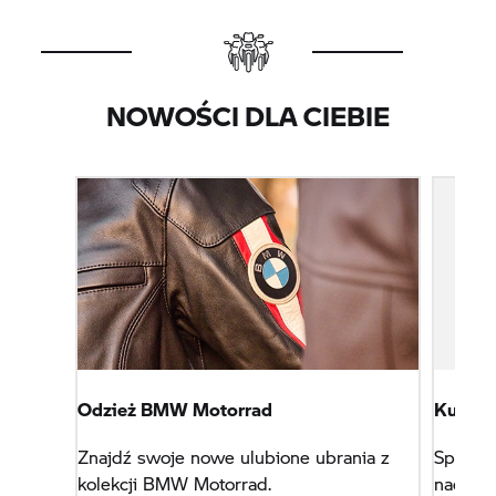
NOWOŚCI DLA CIEBIE
Odzież BMW Motorrad
Kurtka 
Znajdź swoje nowe ulubione ubrania z
Sportow
kolekcji BMW Motorrad.
nadruki