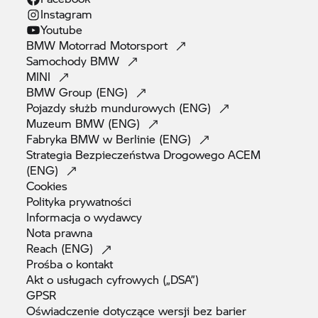
Instagram
Youtube
BMW Motorrad
Motorsport
Samochody
BMW
MINI
BMW Group
(ENG)
Pojazdy służb mundurowych
(ENG)
Muzeum BMW
(ENG)
Fabryka BMW w Berlinie
(ENG)
Strategia Bezpieczeństwa Drogowego ACEM
(ENG)
Cookies
Polityka
prywatności
Informacja o
wydawcy
Nota
prawna
Reach
(ENG)
Prośba o
kontakt
Akt o usługach cyfrowych
(„DSA”)
GPSR
Oświadczenie dotyczące wersji bez
barier