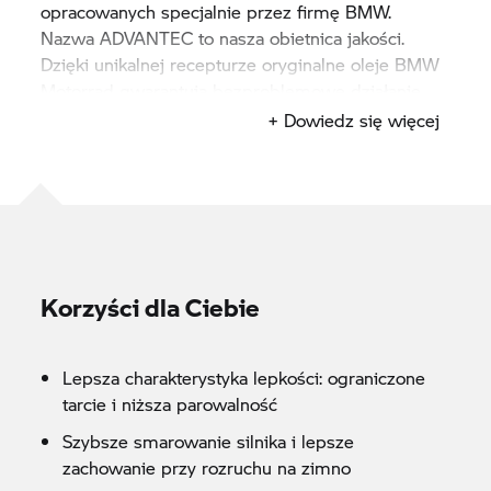
opracowanych specjalnie przez firmę BMW.
Nazwa ADVANTEC to nasza obietnica jakości.
Dzięki unikalnej recepturze oryginalne oleje BMW
Motorrad gwarantują bezproblemowe działanie
Twojego motoru przez długi czas i zapewniają
+ Dowiedz się więcej
optymalne osiągi. Nasze oleje uczestniczą również
w ochronie wartości Twojego motoru.
Korzyści dla Ciebie
Lepsza charakterystyka lepkości: ograniczone
tarcie i niższa parowalność
Szybsze smarowanie silnika i lepsze
zachowanie przy rozruchu na zimno