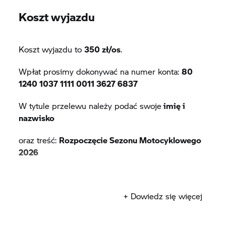
Koszt wyjazdu
* Koszt uczestnictwa wynosi 350 zł / osoba, liczba miejsc jest
ograniczona, decyduje kolejność zgłoszeń
Koszt wyjazdu to
350 zł/os
.
** Prosimy o zapoznanie z regulaminem i przesłanie podpisanego
egzemplarza na adres bialystok.marketing@autofusgroup.pl
Wpłat prosimy dokonywać na numer konta:
80
1240 1037 1111 0011 3627 6837
W tytule przelewu należy podać swoje
imię i
nazwisko
oraz treść:
Rozpoczęcie Sezonu Motocyklowego
2026
+ Dowiedz się więcej
Prosimy o wypełnienie poniższego formularza w
celu zapisu na wydarzenie.