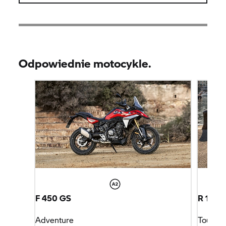
Odpowiednie motocykle.
F 450 GS
R 1300
Adventure
Tour