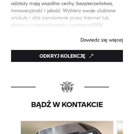
odzieży mają wspólne cechy: bezpieczeństwo,
innowacyjność i jakość. Wybierz swoje ulubione
artykuły i złóż zamówienie przez Internet lub
obejrzyj je bezpośrednio u partnera BMW
Motorrad.
.
Dowiedz się więcej
ODKRYJ KOLEKCJĘ
BĄDŹ W KONTAKCIE