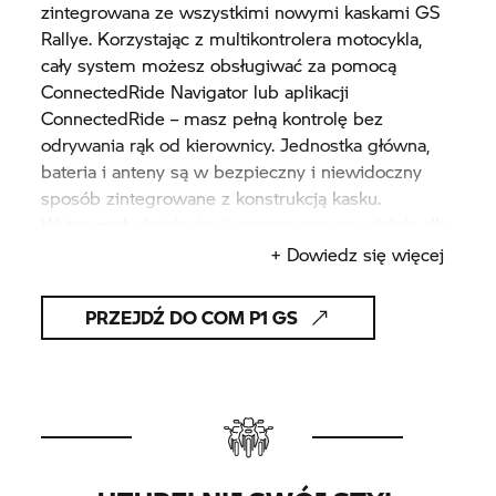
zintegrowana ze wszystkimi nowymi kaskami GS
Rallye. Korzystając z multikontrolera motocykla,
cały system możesz obsługiwać za pomocą
ConnectedRide Navigator lub aplikacji
ConnectedRide – masz pełną kontrolę bez
odrywania rąk od kierownicy. Jednostka główna,
bateria i anteny są w bezpieczny i niewidoczny
sposób zintegrowane z konstrukcją kasku.
Wytrzymały, intuicyjny i opracowany specjalnie dla
kierowców GS – nowy COM P1 GS oferuje
+ Dowiedz się więcej
niezawodną komunikację podczas każdej
przygody.
PRZEJDŹ DO COM P1 GS