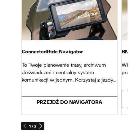
ConnectedRide Navigator
BMW Mo
To Twoje planowanie trasy, archiwum
Więcej 
doświadczeń i centralny system
produk
komunikacji w jednym. Korzystaj z jazdy
w pełnym zakresie.
PRZEJDŹ DO NAVIGATORA
1 / 2