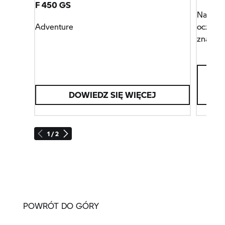
F 450 GS
Najwięk
Adventure
oczywiś
znajdzie
wyposaż
się i s
DOWIEDZ SIĘ WIĘCEJ
1 / 2
POWRÓT DO GÓRY