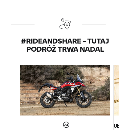
#RIDEANDSHARE – TUTAJ
PODRÓŻ TRWA NADAL
Ubieraj