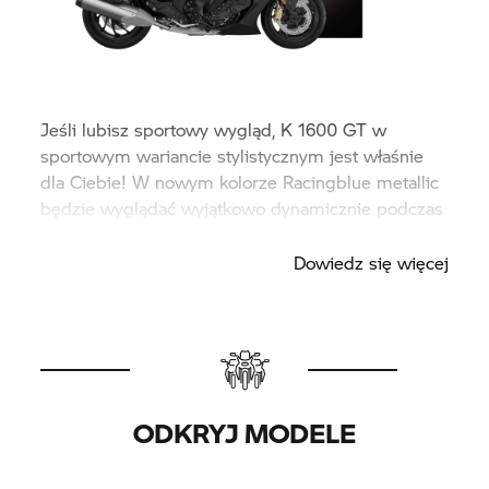
Jeśli lubisz sportowy wygląd,
K 1600 GT
w
sportowym wariancie stylistycznym jest właśnie
dla Ciebie! W nowym kolorze Racingblue metallic
będzie wyglądać wyjątkowo dynamicznie podczas
Twoich wypraw.
Dowiedz się więcej
ODKRYJ MODELE