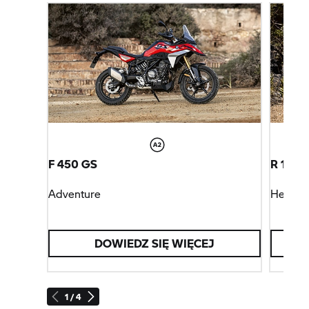
F 450 GS
R 12 G/
Adventure
Heritag
DOWIEDZ SIĘ WIĘCEJ
1 / 4