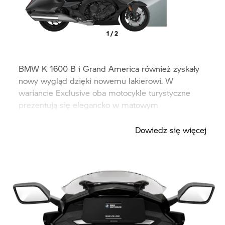
1 / 2
BMW
K 1600 B
i
Grand America
również zyskały
nowy wygląd dzięki nowemu lakierowi. W
wariancie Exclusive oba motocykle turystyczne
prezentują się elegancko w matowym
metalicznym kolorze szarym mineralnym.
Dowiedz się więcej