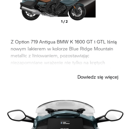
1 / 2
Z Option 719 Antigua BMW
K 1600 GT
i GTL lśnią
nowym lakierem w kolorze Blue Ridge Mountain
metallic z liniowaniem, pozostawiając
niezapomniane wrażenie nie tylko na krętych
górskich drogach, ale także na płaskich prostych.
Dowiedz się więcej