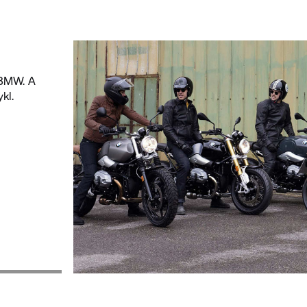
 BMW. A
kl.