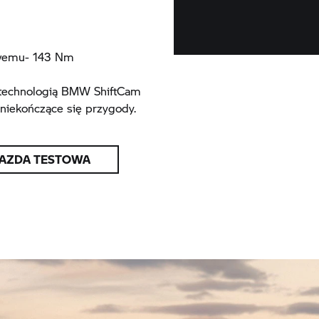
wemu- 143 Nm
z technologią BMW ShiftCam
 niekończące się przygody.
JAZDA TESTOWA