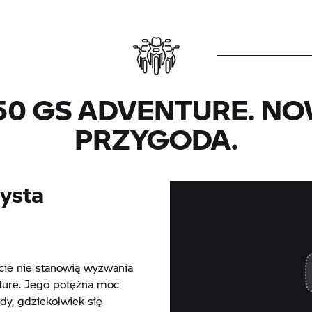
50 GS
ADVENTURE. NOW
PRZYGODA.
zysta
ecie nie stanowią wyzwania
ure. Jego potężna moc
dy, gdziekolwiek się