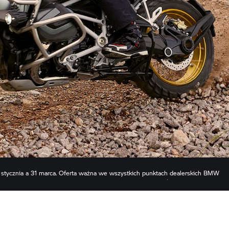
 stycznia a 31 marca. Oferta ważna we wszystkich punktach dealerskich BMW
 operacjami komercyjnymi w tym samym okresie. Aby uzyskać więcej informacji na
W Motorrad. Lista uczestniczących dealerów BMW Motorrad jest również dostępna