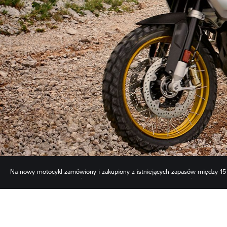
Na nowy motocykl zamówiony i zakupiony z istniejących zapasów między 15
Motorrad, tylko dla klientów indywidualnych, nie można jej łączyć z innymi
temat oferty i odpowiednich modeli, skontaktuj się z przedstawicielem BM
na stronie internetowej.