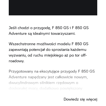
Jeśli chodzi o przygodę, F 850 GS i F 850 GS
Adventure są idealnymi towarzyszami.
Wszechstronne możliwości modelu F 850 GS
zapewniają potencjał do sprostania każdemu
wyzwaniu, od ruchu miejskiego aż po tor off-
roadowy.
Przygotowany na ekscytujące przygody F 850 GS
Adventure napędzany jest całkowicie nowym,
dwucylindrowym silnikiem rzędowym o
doskonałej mocy, dodatkowo powiększony
zbiornik paliwa oraz gmole czynią z tego modelu
Dowiedz się więcej
wszechstronnego podróżnika.