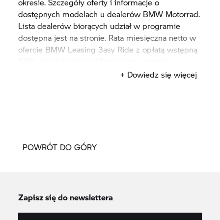
okresie. Szczegóły oferty i informacje o
dostępnych modelach u dealerów BMW Motorrad.
Lista dealerów biorących udział w programie
dostępna jest na stronie. Rata miesięczna netto w
ofercie BMW Leasing
3asy Ride
z opłatą wstępną
33%, okres leasingu 36 miesięcy, wartość
końcowa 33%. Szczegóły oferty u Dealerów BMW.
+ Dowiedz się więcej
Niniejsza symulacja nie stanowi oferty w
rozumieniu Kodeksu Cywilnego. BMW Leasing
3asy Ride
jest oferowany przez BMW Financial
Services Polska Sp. z o.o.
POWRÓT DO GÓRY
Zapisz się do newslettera